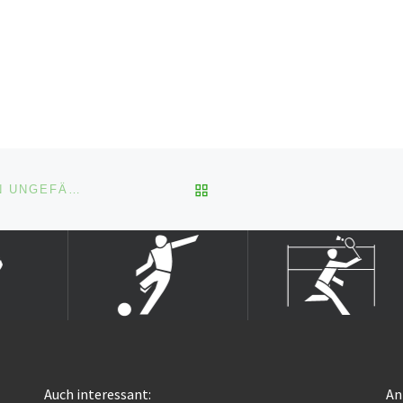
e sich
ersten Heimspiel in dies
schaft
Saison begrüßte unsere
enzweiten
zweite Mannschaft am
hlagen
Sonntag […]
…]
ZURÜCK ZUR BEITRAGSL
2. MANNSCHAFT: ÄRGERLICHE NIEDERLAGE GEGEN UNGEFÄHRLICHE NEUHÖFER
Auch interessant:
An