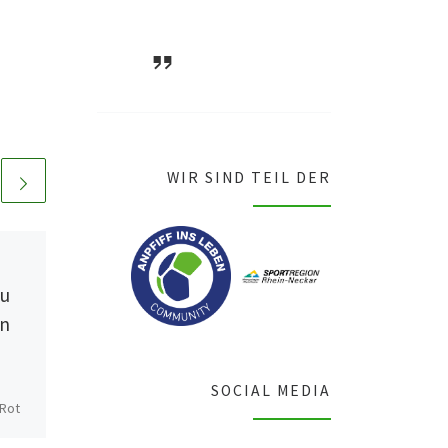
ASV Waldsee
1946 e.V.
WIR SIND TEIL DER
Veröffentlicht am
4.
September 2019
zu
Herren 1: Dritter Sieg
en
in Folge!
ASV Waldsee – TuRa
SOCIAL MEDIA
Otterstadt II 2:0 (0:0) Eine
Rot
unerwartet schwere Geburt
um
war der Arbeitssieg gegen