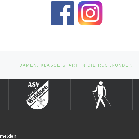
er
die zweite Mannschaft der
TuRa Otterstadt. […]
Nä
ISTE
DAMEN: KLASSE START IN DIE RÜCKRUNDE
melden