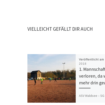
VIELLEICHT GEFÄLLT DIR AUCH
Veröffentlicht a
2018
1. Mannschaf
verloren, da
mehr drin g
ASV Waldsee – SG
Dannstadt/Röders