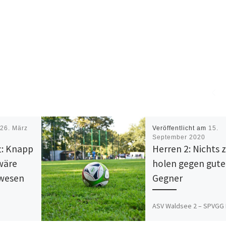
m
26. März
Veröffentlicht am
15.
September 2020
t: Knapp
Herren 2: Nichts 
 wäre
holen gegen gut
ewesen
Gegner
ASV Waldsee 2 – SPVGG 
heim 1:3
Weiß Speyer 0:4 (0:3) Z