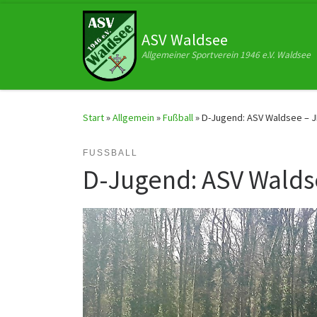
Zum Inhalt springen
ASV Waldsee
Allgemeiner Sportverein 1946 e.V. Waldsee
Start
»
Allgemein
»
Fußball
»
D-Jugend: ASV Waldsee – JF
FUSSBALL
D-Jugend: ASV Waldse