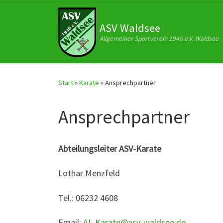
Zum Inhalt springen
ASV Waldsee
Allgemeiner Sportverein 1946 e.V. Waldsee
Start
»
Karate
»
Ansprechpartner
Ansprechpartner
Abteilungsleiter ASV-Karate
Lothar Menzfeld
Tel.: 06232 4608
Email:
AL-Karate@asv-waldsee.de