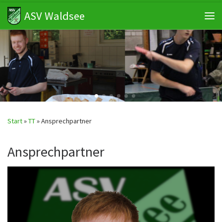
ASV Waldsee
Zum Inhalt springen
Me
Start
»
TT
»
Ansprechpartner
Ansprechpartner