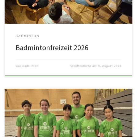
BADMINTON
Badmintonfreizeit 2026
von
Badminton
Veröffentlicht am
5. August 2026
Während die U15 eine Niederlage hinnehmen muss, bei der die
Nachwuchssportler wirklich beinahe noch die Sensation gegen
den Favoriten hätte […]