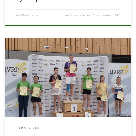
von
Badminton
Veröffentlicht am
2. November 2025
Nicht nur aufgefallen sind unsere acht Nachwuchssportler*innen
und Trainer @daniel.bu.758 wegen ihren hellgrünen Trikots
unseres Sponsors @Steimermedien , sondern auch […]
BADMINTON