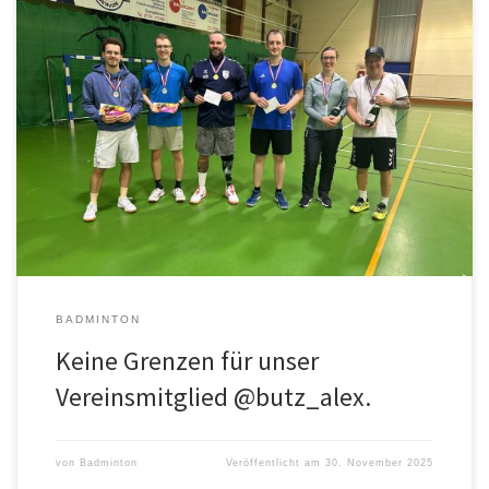
Alex kennt kein „geht nicht“ und so stand der
Unterschenkelamputierte vor wenigen Monaten plötzlich in
unserem Training und bereichert seitdem […]
BADMINTON
Keine Grenzen für unser
Vereinsmitglied @butz_alex.
von
Badminton
Veröffentlicht am
30. November 2025