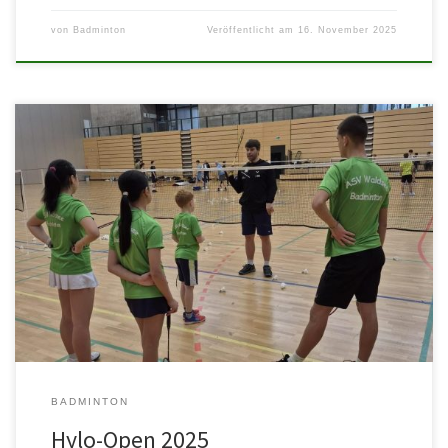
von
Badminton
Veröffentlicht am
16. November 2025
Immer wieder ein absolutes Highlight für unsere Kinder und
Jugendlichen. Das Training mit den Besten bietet die Möglichkeit
mit den […]
BADMINTON
Hylo-Open 2025