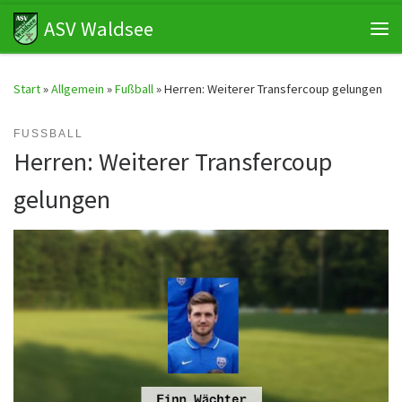
ASV Waldsee
Zum Inhalt springen
Me
Start
»
Allgemein
»
Fußball
»
Herren: Weiterer Transfercoup gelungen
FUSSBALL
Herren: Weiterer Transfercoup
gelungen