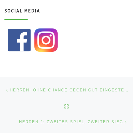
SOCIAL MEDIA
Beitragsnavigation
Vorheriger Beitrag
HERREN: OHNE CHANCE GEGEN GUT EINGESTELLTE ALTRIPER
ZURÜCK ZUR BEITRAGSL
Nä
HERREN 2: ZWEITES SPIEL, ZWEITER SIEG