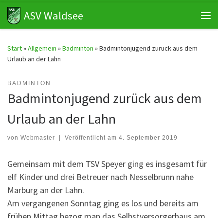
ASV Waldsee
Zum Inhalt springen
Me
Start
»
Allgemein
»
Badminton
»
Badmintonjugend zurück aus dem
Urlaub an der Lahn
BADMINTON
Badmintonjugend zurück aus dem
Urlaub an der Lahn
von
Webmaster
|
Veröffentlicht am
4. September 2019
Gemeinsam mit dem TSV Speyer ging es insgesamt für
elf Kinder und drei Betreuer nach Nesselbrunn nahe
Marburg an der Lahn.
Am vergangenen Sonntag ging es los und bereits am
frühen Mittag bezog man das Selbstversorgerhaus am