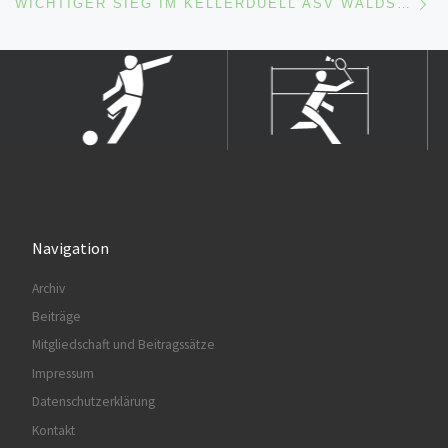
WICHTIGER SIEG IM KELLERDUELL ASV WALDSEE – TSG DEIDESHEIM II 3:0
Navigation
Archiv
Beiträge
Mitgliedschaft und Beitragssätze
Impressum
Datenschutzerklärung
Kontakt