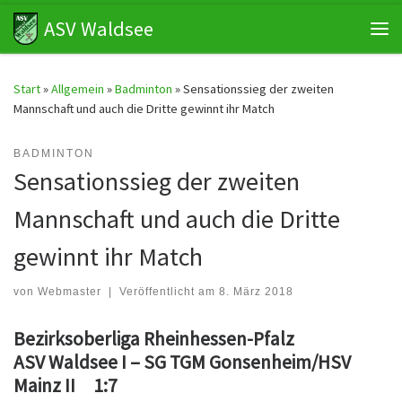
ASV Waldsee
Zum Inhalt springen
Me
Start
»
Allgemein
»
Badminton
»
Sensationssieg der zweiten
Mannschaft und auch die Dritte gewinnt ihr Match
BADMINTON
Sensationssieg der zweiten
Mannschaft und auch die Dritte
gewinnt ihr Match
von
Webmaster
|
Veröffentlicht am
8. März 2018
Bezirksoberliga Rheinhessen-
Pfalz
ASV Waldsee I – SG TGM Gonsenheim/HSV
Mainz II 1:7