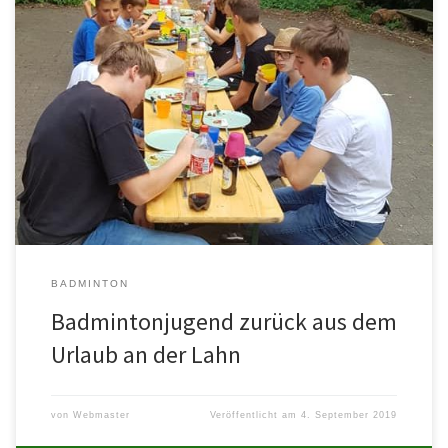
Gemeinsam mit dem TSV Speyer ging es insgesamt für elf Kinder
und drei Betreuer nach Nesselbrunn nahe Marburg an der […]
BADMINTON
Badmintonjugend zurück aus dem
Urlaub an der Lahn
von
Webmaster
Veröffentlicht am
4. September 2019