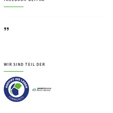
e
ASV Waldsee 1946 e.V.
WIR SIND TEIL DER