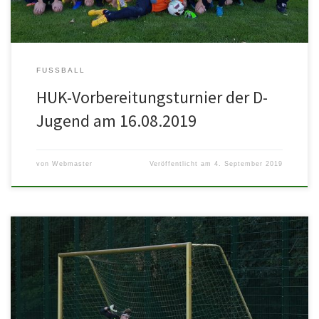
FUSSBALL
HUK-Vorbereitungsturnier der D-
Jugend am 16.08.2019
von
Webmaster
Veröffentlicht am
4. September 2019
ASV Waldsee II – VfL Neuhofen II 5:6 n.E. Die zweite Garde des ASV
trat gestern zum Pokalfight gegen Neuhofen […]