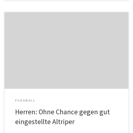
ASV Waldsee – TuS Altrip 1:4 (0:3) Wieder ein frühes Aus im Pokal.
Altrip hat auch in der Höhe verdient […]
FUSSBALL
Herren: Ohne Chance gegen gut
eingestellte Altriper