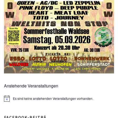
Anstehende Veranstaltungen
Es sind keine anstehenden Veranstaltungen vorhanden.
N
o
t
i
c
FACEBOOK-BEITRÄ