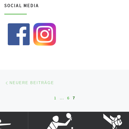
SOCIAL MEDIA
Beitragsnavigation
Neuere Beiträge
NEUERE BEITRÄGE
1
…
6
7