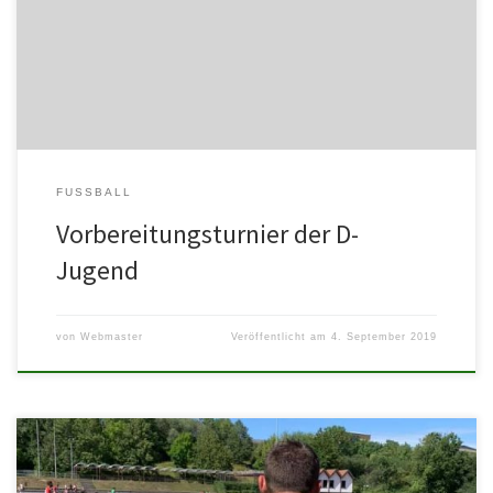
unsererD-Jugend statt. Ab 18 Uhr spielen unsere ASV Waldsee D-
Junioren zurVorbereitung auf die […]
FUSSBALL
Vorbereitungsturnier der D-
Jugend
von
Webmaster
Veröffentlicht am
4. September 2019