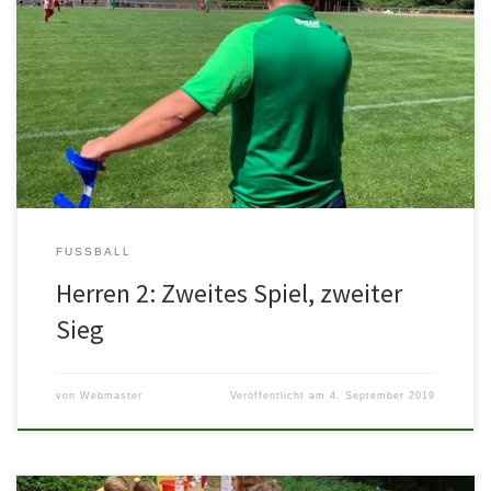
SpVgg Edenkoben II – ASV Waldsee II 2:3 (0:1) Im zweiten
Saisonspiel hat die Garde um Trainer Martin Tyrala das […]
FUSSBALL
Herren 2: Zweites Spiel, zweiter
Sieg
von
Webmaster
Veröffentlicht am
4. September 2019