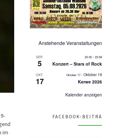
Anstehende Veranstaltungen
-
SEP.
20:30
23:59
5
Konzert – Stars of Rock
-
Oktober 19
OKT.
Oktober 17
17
Kerwe 2026
Kalender anzeigen
19-
FACEBOOK-BEITRÄ
ugend
n im