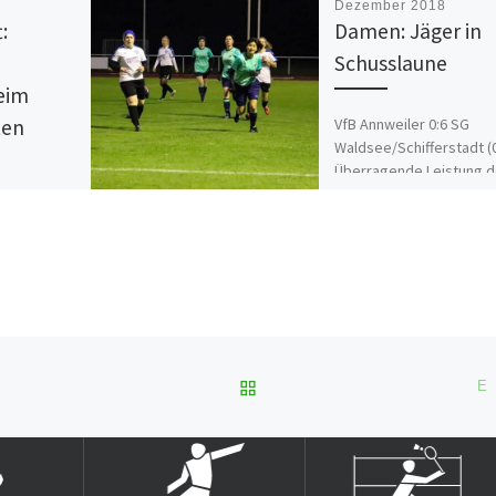
Dezember 2018
:
Damen: Jäger in
Schusslaune
beim
VfB Annweiler 0:6 SG
ten
Waldsee/Schifferstadt (0
Überragende Leistung d
– ASV
beim Tabellenführer in
Der ASV hat
Annweiler. Bereits nach 
n ersten
Spielminuten stand es 0:
ere
[…]
infahren
ZURÜCK ZUR BEITRAGSL
E