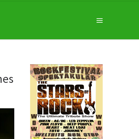
Menü
nes