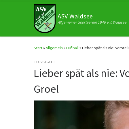
Zum Inhalt springen
ASV Waldsee
Allgemeiner Sportverein 1946 e.V. Waldsee
Start
»
Allgemein
»
Fußball
»
Lieber spät als nie: Vorst
FUSSBALL
Lieber spät als nie:
Groel