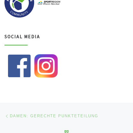
SOCIAL MEDIA
Beitragsnavigation
Vorheriger Beitrag
DAMEN: GERECHTE PUNKTETEILUNG
ZURÜCK ZUR BEITRAGSL