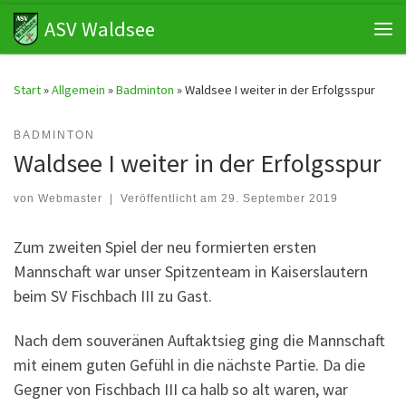
ASV Waldsee
Zum Inhalt springen
Me
Start
»
Allgemein
»
Badminton
»
Waldsee I weiter in der Erfolgsspur
BADMINTON
Waldsee I weiter in der Erfolgsspur
von
Webmaster
|
Veröffentlicht am
29. September 2019
Zum zweiten Spiel der neu formierten ersten
Mannschaft war unser Spitzenteam in Kaiserslautern
beim SV Fischbach III zu Gast.
Nach dem souveränen Auftaktsieg ging die Mannschaft
mit einem guten Gefühl in die nächste Partie. Da die
Gegner von Fischbach III ca halb so alt waren, war