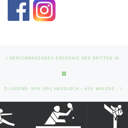
Beitragsnavigation
Vorheriger Beitrag
HERVORRAGENDES ERGEBNIS DER DRITTEN IN BAD DÜRKHEIM
ZURÜCK ZUR BEITRAGSL
Nä
D-JUGEND: VFB 1951 HASSLOCH – ASV WALDSEE 1:1