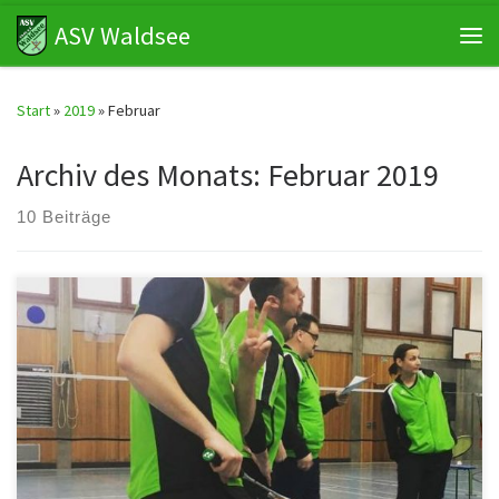
ASV Waldsee
Zum Inhalt springen
Me
Start
»
2019
»
Februar
Archiv des Monats:
Februar 2019
10 Beiträge
Bezirksliga Süd: ASV Waldsee 1 – SG Speyer/Römerberg 2 7:1 Im
Spitzenspiel gegen den Tabellenzweiten konnte sich unser Team
klar […]