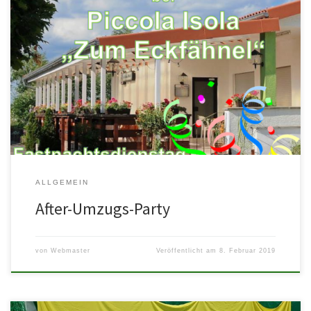
Ihr habt noch keine Idee, wo ihr nach dem legendären Umzug in
Waldsee einkehren könnt❓ Dann kommt runter zum ASV❗️ Das […]
ALLGEMEIN
After-Umzugs-Party
von
Webmaster
Veröffentlicht am
8. Februar 2019