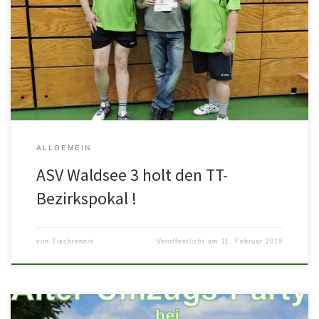
Im dritten Anlauf hat es in diesem Jahr geklappt! Die dritte
Herrenmannschaft des ASV Waldsee hat am Samstag, dem
09.02.19, […]
ALLGEMEIN
ASV Waldsee 3 holt den TT-
Bezirkspokal !
von
Tischtennis
Veröffentlicht am
11. Februar 2019