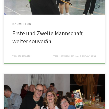
BADMINTON
Erste und Zweite Mannschaft
weiter souverän
von
Webmaster
Veröffentlicht am
12. Februar 2019
Wie schon in den vergangenen Jahren wurde auch in diesem Jahr
der Jahresauftakt der TT-Abteilung im alten Rathaus gefeiert. Der