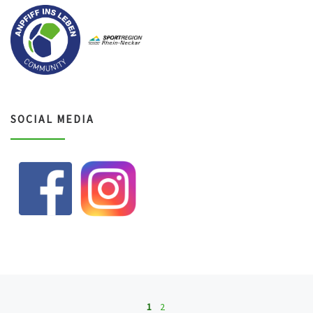
SOCIAL MEDIA
Beitragsnavigation
1
2