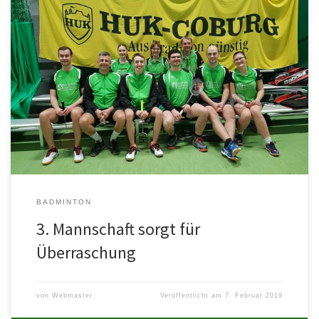
Waldsee III durfte am vergangenen Montag hoch motiviert den
Tabellen Zweiten aus Bad Dürkheim in heimischer Halle
willkommen heißen. In […]
BADMINTON
3. Mannschaft sorgt für
Überraschung
von
Webmaster
Veröffentlicht am
7. Februar 2019