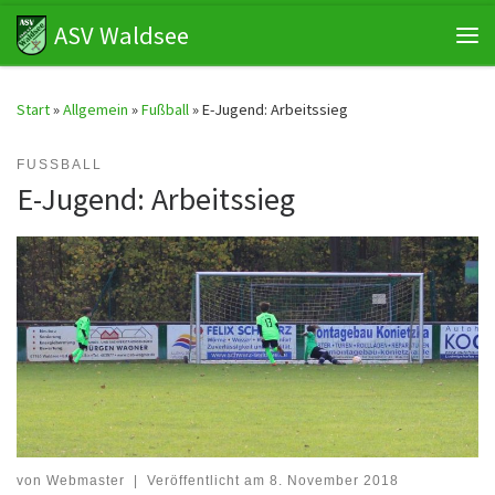
ASV Waldsee
Zum Inhalt springen
Me
Start
»
Allgemein
»
Fußball
»
E-Jugend: Arbeitssieg
FUSSBALL
E-Jugend: Arbeitssieg
von
Webmaster
|
Veröffentlicht am
8. November 2018