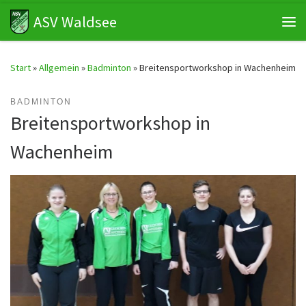
ASV Waldsee
Zum Inhalt springen
Me
Start
»
Allgemein
»
Badminton
»
Breitensportworkshop in Wachenheim
BADMINTON
Breitensportworkshop in
Wachenheim