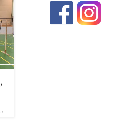
ten
und
V
25