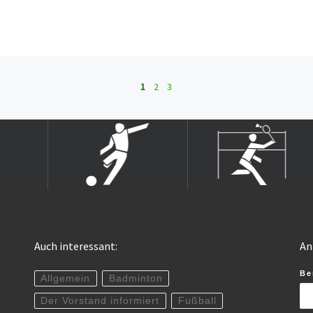
1
2
3
Auch interessant:
An
Be
Allgemein
Badminton
Der Vorstand informiert
Fußball