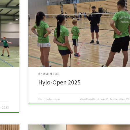
nde ihre
Immer wieder ein absolutes Highlight für unsere Kinder un
Jugendlichen. Das Training mit den Besten bietet die
Möglichkeit mit den […]
BADMINTON
Hylo-Open 2025
von
Badminton
Veröffentlicht am
2. November 20
r 2025