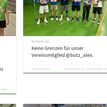
i der
Alex kennt kein „geht nicht“ und so stand der
ation
Unterschenkelamputierte vor wenigen Monaten plötzlich i
unserem Training und bereichert seitdem […]
BADMINTON
Keine Grenzen für unser
Vereinsmitglied @butz_alex.
es
von
Badminton
Veröffentlicht am
30. November 20
r 2025