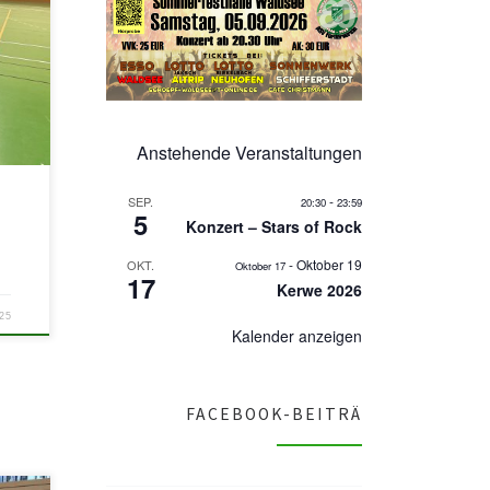
n
Anstehende Veranstaltungen
-
SEP.
20:30
23:59
5
Konzert – Stars of Rock
-
Oktober 19
OKT.
Oktober 17
17
Kerwe 2026
25
Kalender anzeigen
FACEBOOK-BEITRÄ