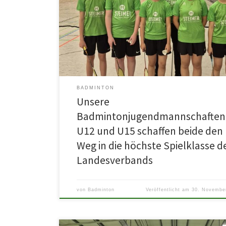
Während die U15 eine Niederlage hinnehmen muss, be
die Nachwuchssportler wirklich beinahe noch die Sens
gegen den Favoriten hätte […]
BADMINTON
Unsere
Badmintonjugendmannschaften
U12 und U15 schaffen beide den
Weg in die höchste Spielklasse d
Landesverbands
von
Badminton
Veröffentlicht am
30. Novembe