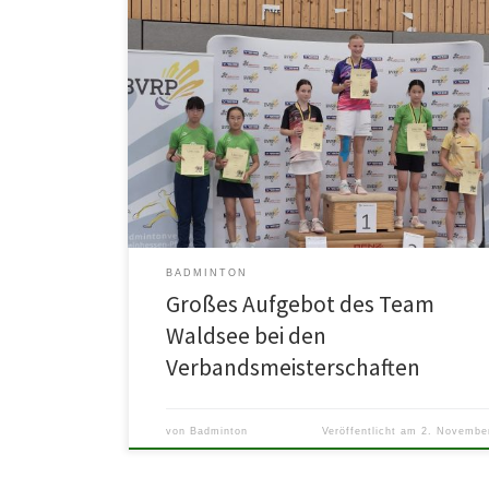
Nicht nur aufgefallen sind unsere acht Nachwuchssport
und Trainer @daniel.bu.758 wegen ihren hellgrünen Tri
unseres Sponsors @Steimermedien , sondern auch […
BADMINTON
Großes Aufgebot des Team
Waldsee bei den
Verbandsmeisterschaften
von
Badminton
Veröffentlicht am
2. Novembe