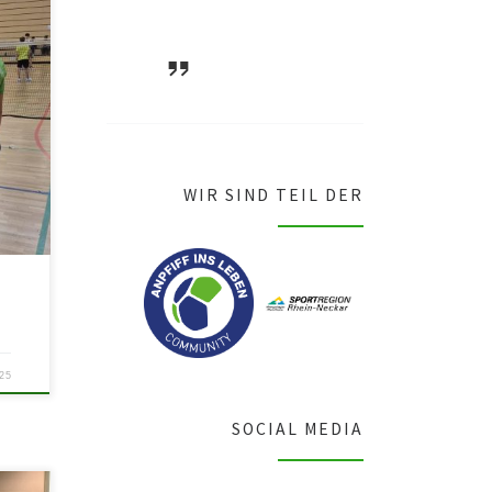
ASV Waldsee
1946 e.V.
d
WIR SIND TEIL DER
25
SOCIAL MEDIA