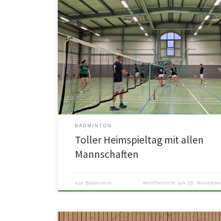
Alle drei Mannschaften begrüßten an diesem Wochene
Gegner in heimischer und gut gefüllter Halle. Die erste
Mannschaft verliert 7:1 […]
BADMINTON
Toller Heimspieltag mit allen
Mannschaften
von
Badminton
Veröffentlicht am
16. Novembe