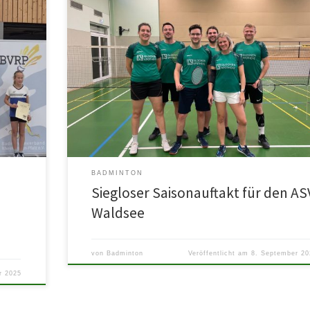
ler*innen
Am ersten Spieltag mussten sich leider alle drei Mannschaf
kots
auswärts geschlagen geben. Das ist definitiv ausbaufähig 
]
beim ersten großen […]
BADMINTON
Siegloser Saisonauftakt für den AS
Waldsee
von
Badminton
Veröffentlicht am
8. September 20
r 2025