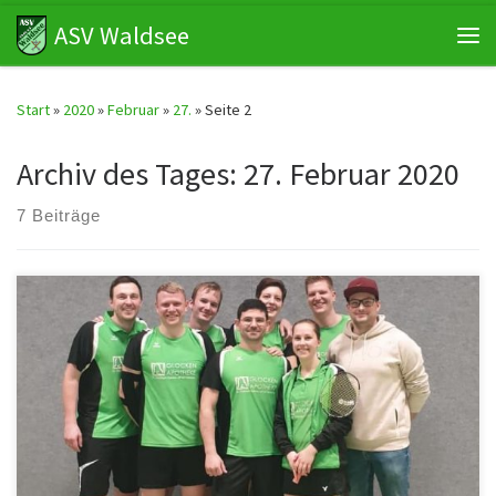
ASV Waldsee
Zum Inhalt springen
Me
Start
»
2020
»
Februar
»
27.
»
Seite 2
Archiv des Tages:
27. Februar 2020
7 Beiträge
8:0 ASV Waldsee I : SG Pirmasens/Münchweiler I 3:5 ASV Waldsee II
: 1. BCW Hütschenhausen IV 6:2 ASV Waldsee […]