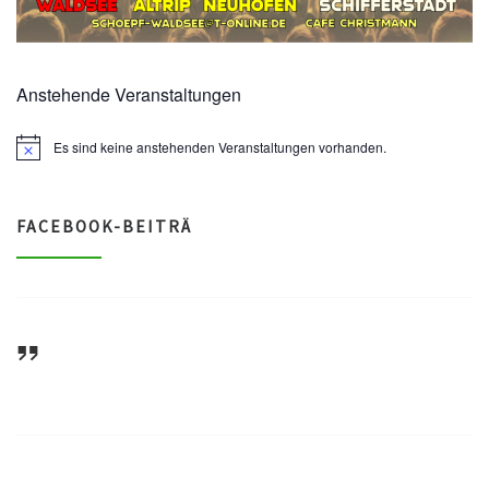
Anstehende Veranstaltungen
Es sind keine anstehenden Veranstaltungen vorhanden.
N
o
t
i
c
FACEBOOK-BEITRÄ
e
ASV Waldsee 1946 e.V.