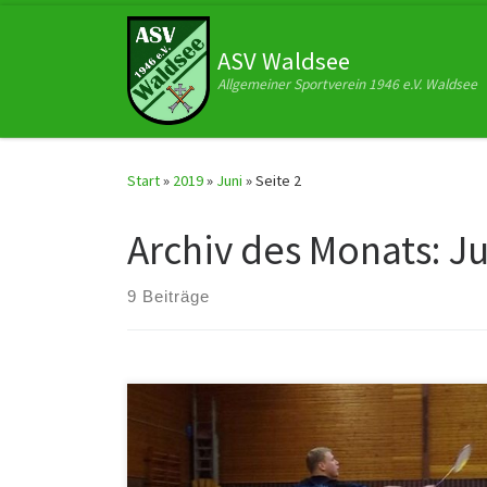
Zum Inhalt springen
ASV Waldsee
Allgemeiner Sportverein 1946 e.V. Waldsee
Start
»
2019
»
Juni
»
Seite 2
Archiv des Monats:
Ju
9 Beiträge