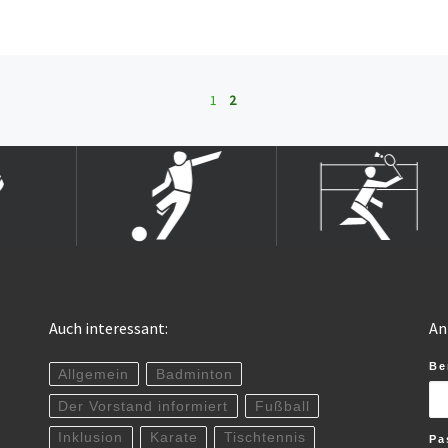
1
2
Auch interessant:
An
Be
Allgemein
Badminton
Der Vorstand informiert
Fußball
Inklusion
Karate
Tischtennis
Pa