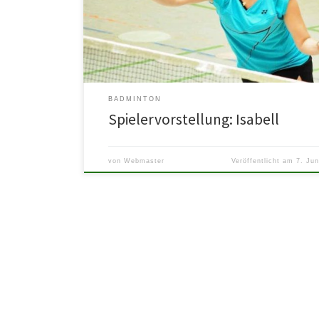
Badminton. In jungen Jahren startet sie hier auch bei [
BADMINTON
Spielervorstellung: Isabell
von
Webmaster
Veröffentlicht am
7. Jun