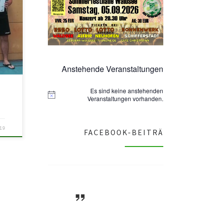
r ASV
lisa,
Anstehende Veranstaltungen
Es sind keine anstehenden
N
Veranstaltungen vorhanden.
o
t
i
c
019
FACEBOOK-BEITRÄ
e
ASV Waldsee
1946 e.V.