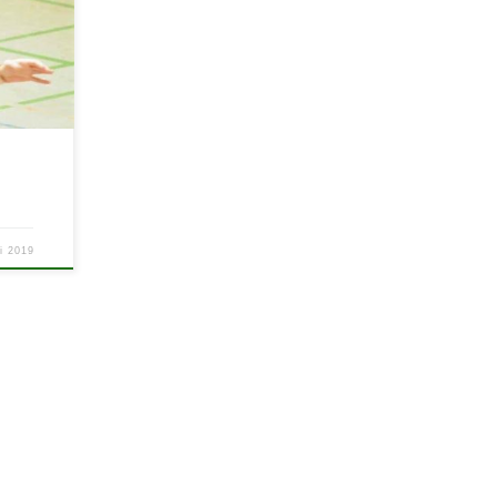
…]
i 2019