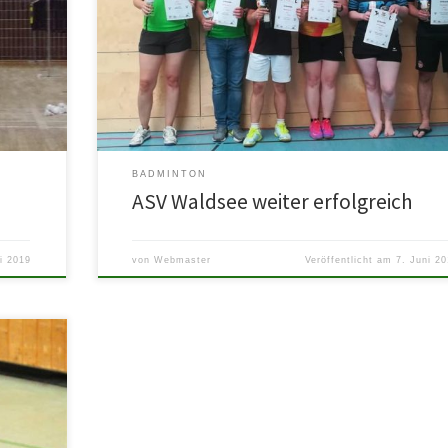
Auch beim 1. Wormser Wein-Cup der TG Worms konnte de
 bis zum
Waldsee die grüne Flagge hochhalten. Am Samstag traten A
[…]
BADMINTON
ASV Waldsee weiter erfolgreich
i 2019
von
Webmaster
Veröffentlicht am
7. Juni 2
l zum