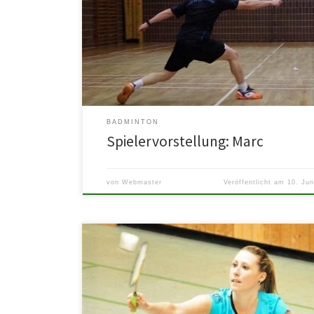
Mit 5 Jahren hielt er in Westhofen bereits den
Badmintonschläger in der Hand und spielte bei der TG
[…]
BADMINTON
Spielervorstellung: Marc
von
Webmaster
Veröffentlicht am
10. Jun
In Ottweiler (Saarland) ging es mit 12 Jahren für Isabel