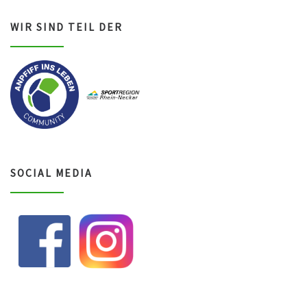
n
WIR SIND TEIL DER
,
N
a
v
i
SOCIAL MEDIA
g
a
t
i