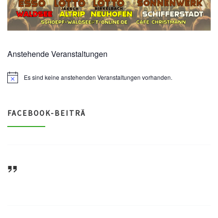
n
d
A
Anstehende Veranstaltungen
n
Es sind keine anstehenden Veranstaltungen vorhanden.
N
o
s
t
i
i
c
FACEBOOK-BEITRÄ
e
c
h
t
ASV Waldsee 1946 e.V.
e