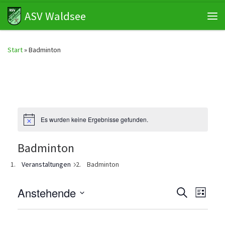
ASV Waldsee
Zum Inhalt springen
Me
Start
»
Badminton
Es wurden keine Ergebnisse gefunden.
N
o
t
Badminton
i
c
e
Veranstaltungen
Badminton
V
V
Anstehende
S
L
u
e
i
D
c
e
r
s
a
h