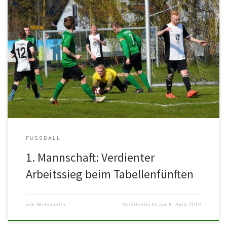
TuS Friedelsheim – ASV Waldsee 0:1 (0:1) Der ASV hat nach einer
starken ersten Halbzeit drei weitere wichtige Punkte einfahren
[…]
FUSSBALL
1. Mannschaft: Verdienter
Arbeitssieg beim Tabellenfünften
von
Webmaster
Veröffentlicht am
8. April 2019