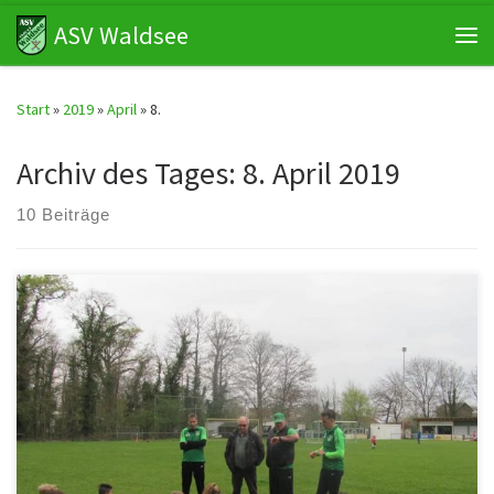
ASV Waldsee
Zum Inhalt springen
Me
Start
»
2019
»
April
»
8.
Archiv des Tages:
8. April 2019
10 Beiträge
ASV Waldsee – TSV 1903 Lingenfeld : 1:3 Aufgrund körperlicher
Überlegenheit des Gegners und eines starken Torwarts hatte
unsere D-Jugend gegen […]