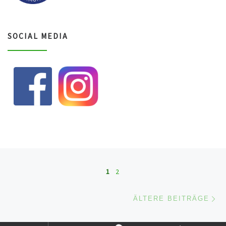
SOCIAL MEDIA
Beitragsnavigation
1
2
Äl
ÄLTERE BEITRÄGE