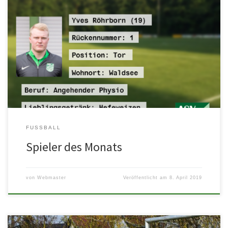
Für den Spieler des Monats März fiel die Wahl auf unsere neue
Nummer 1: Yves Röhrborn!Herzlichen Glückwunsch Yves, mach
weiter […]
FUSSBALL
Spieler des Monats
von
Webmaster
Veröffentlicht am
8. April 2019