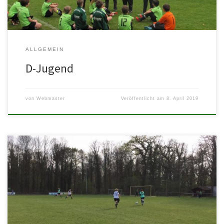
ALLGEMEIN
D-Jugend
von
Webmaster
Veröffentlicht am
8. April 2019
SG Waldsee/Schifferstadt 7:0 Eintracht Lambsheim Aufgrund von
Spielermangel musste Lambseim während der Runde auf eine 9er
Mannschaft umstellen. Starkes Spiel […]