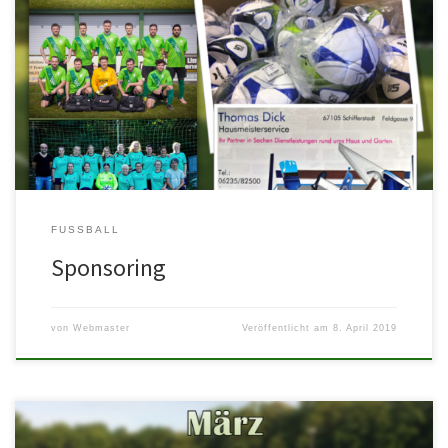
Und wieder dürfen wir einen neuen Sponsoren beim ASV Waldsee
begrüßen! Thomas Dick Hausmeisterservice aus Schifferstadt hat
der Damenmannschaft und […]
FUSSBALL
Sponsoring
von
Webmaster
Veröffentlicht am
8. April 2019