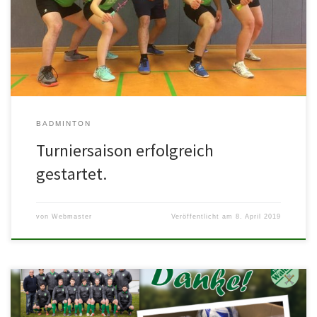
sich Alisa R., Isabell J., Matthias H., Dominic B. […]
BADMINTON
Turniersaison erfolgreich
gestartet.
von
Webmaster
Veröffentlicht am
8. April 2019