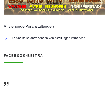
Anstehende Veranstaltungen
Es sind keine anstehenden Veranstaltungen vorhanden.
N
o
t
i
c
FACEBOOK-BEITRÄ
e
ASV Waldsee 1946 e.V.