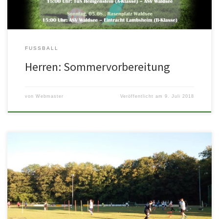
FUSSBALL
Herren: Sommervorbereitung
von
Webmaster
Veröffentlicht am
9. Juli 2018
Heute haben die ASV-Damen den Trainigsbetrieb wieder
aufgenommen. Doch es gibt Neuigkeiten 😋. Ab dieser Saison
werden die ASV-Mädels gemeinsam mit […]